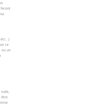
on
 feront
ui.
 etc…)
que ce
, ou un
à
 rude,
 être
terme.