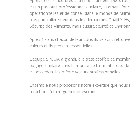
Après s’être rencontrés à la fin des années 1980, tou
eu un parcours professionnel similaire, alternant fonc
opérationnelles et de conseil dans le monde de l’alime
plus particulièrement dans les démarches Qualité, Hy
Sécurité des Aliments, mais aussi Sécurité et Enviro
Après 17 ans chacun de leur côté, ils se sont retrouv
valeurs qu’ils pensent essentielles .
L’équipe SPECIA a grandi, elle s’est étoffée de memb
bagage similaire dans le monde de l’alimentaire et de l
et possédant les même valeurs professionnelles.
Ensemble nous proposons notre expertise que nous
attachons à faire grandir et évoluer .