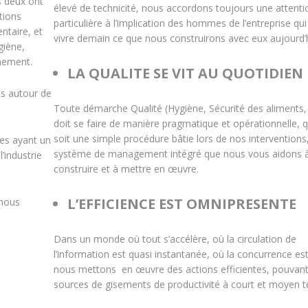
s deux ont
élevé de technicité, nous accordons toujours une attenti
tions
particulière à l’implication des hommes de l’entreprise qui
ntaire, et
vivre demain ce que nous construirons avec eux aujourd’h
giène,
nnement.
LA QUALITE SE VIT AU QUOTIDIEN
és autour de
Toute démarche Qualité (Hygiène, Sécurité des aliments,
doit se faire de manière pragmatique et opérationnelle, 
soit une simple procédure bâtie lors de nos interventions
res ayant un
système de management intégré que nous vous aidons 
’industrie
construire et à mettre en œuvre.
L’EFFICIENCE EST OMNIPRESENTE
 nous
Dans un monde où tout s’accélère, où la circulation de
l’information est quasi instantanée, où la concurrence est
nous mettons en œuvre des actions efficientes, pouvant
sources de gisements de productivité à court et moyen 