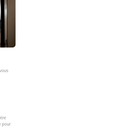
 vous
otre
e pour